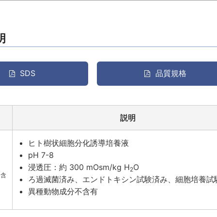
明
SDS
品質規格
説明
ヒト樹状細胞分化誘導培養液
pH 7-8
浸透圧：約 300 mOsm/kg H
O
2
不含
ろ過滅菌済み、エンドトキシン試験済み、細胞培養試
異種動物成分不含有