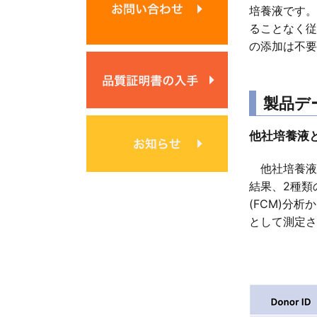
培養液です。
ることなく従
の添加は不要
製品デ
他社培養液
他社培養液
結果、2種類
(FCM)分
として測定さ