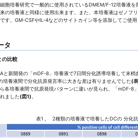
細胞培養研究で一般的に使用されているDMEM/F-12培養液
来の培養液と同様に使用出来ます。また、本培養液はゼノフリ
です。GM-CSFやIL-4などのサイトカイン等を添加してご使
ータ
との比較
Aと新開発の「mDF-8」培養液で7日間分化誘導培養して末梢
の培養液間で分化抗原発言率に大きな差は有りませんでした
(表
析から各培養液間で抗原発現パターンに違いが見られ、「mDF-
れました
(図1)
。
表1 , 2種類の培養液で培養したDCの
分化抗