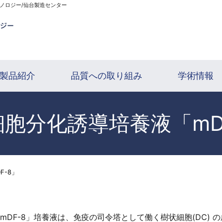
クノロジー/仙台製造センター
製品紹介
品質への取り組み
学術情報
胞分化誘導培養液「mD
F-8」
mDF-8」培養液は、免疫の司令塔として働く樹状細胞(DC)