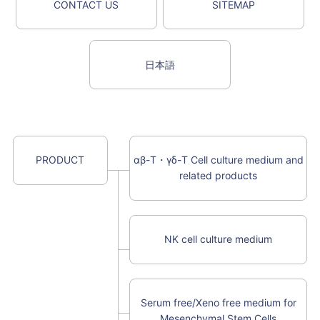
CONTACT US
SITEMAP
日本語
PRODUCT
αβ-T・γδ-T Cell culture medium and
related products
NK cell culture medium
Serum free/Xeno free medium for
Mesenchymal Stem Cells